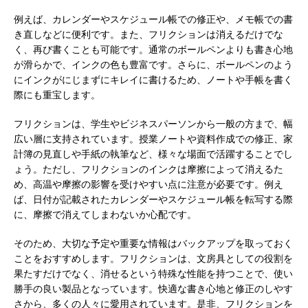
例えば、カレンダーやスケジュール帳での修正や、メモ帳での書
き直しなどに便利です。また、フリクションは消えるだけでな
く、再び書くことも可能です。通常のボールペンよりも書き心地
が滑らかで、インクの色も豊富です。さらに、ボールペンのよう
にインクがにじまずにキレイに書けるため、ノートや手帳を書く
際にも重宝します。
フリクションは、学生やビジネスパーソンから一般の方まで、幅
広い層に支持されています。授業ノートや資料作成での修正、家
計簿の見直しや手紙の執筆など、様々な場面で活躍することでし
ょう。ただし、フリクションのインクは摩擦によって消えるた
め、高温や摩擦の影響を受けやすい点に注意が必要です。例え
ば、日付が記載されたカレンダーやスケジュール帳を転写する際
に、摩擦で消えてしまわないか心配です。
そのため、大切な予定や重要な情報はバックアップを取っておく
ことをおすすめします。フリクションは、文房具としての役割を
果たすだけでなく、消せるという特殊な性能を持つことで、使い
勝手の良い製品となっています。快適な書き心地と修正のしやす
さから、多くの人々に愛用されています。是非、フリクションを